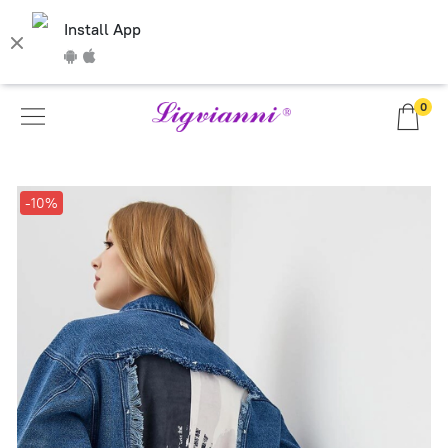
Install App
0
-10%