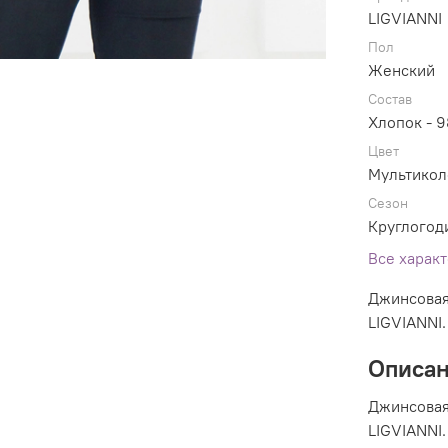
LIGVIANNI
Пол
Женский
Состав
Хлопок - 
Цвет
Мультикол
Сезон
Круглогод
Все харак
Джинсовая
LIGVIANNI.
Описа
Джинсовая
LIGVIANNI.