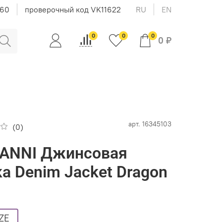
-60
проверочный код VK11622
RU
EN
0
0
0
0 ₽
арт.
16345103
(0)
IANNI Джинсовая
ка Denim Jacket Dragon
ZE