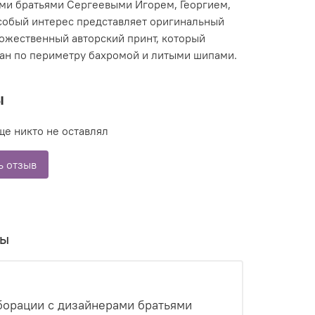
ми братьями Сергеевыми Игорем, Георгием,
собый интерес представляет оригинальный
ожественный авторский принт, который
ан по периметру бахромой и литыми шипами.
ы
ще никто не оставлял
ь отзыв
вы
аборации с дизайнерами братьями