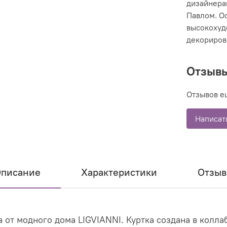
дизайнера
Павлом. О
высокохуд
декориров
Отзыв
Отзывов е
Написат
писание
Характеристики
Отзы
а от модного дома LIGVIANNI. Куртка создана в колл