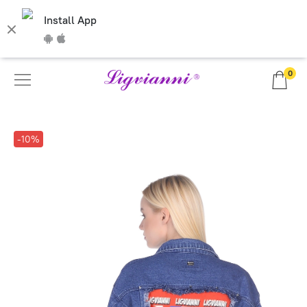
Install App
0
-10%