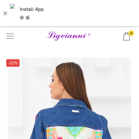
Install App
0
-10%