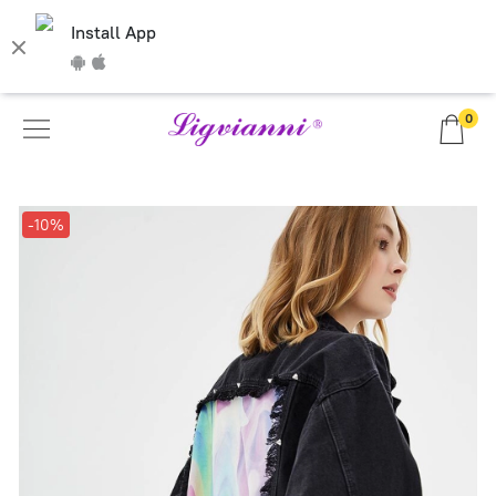
Install App
0
-10%