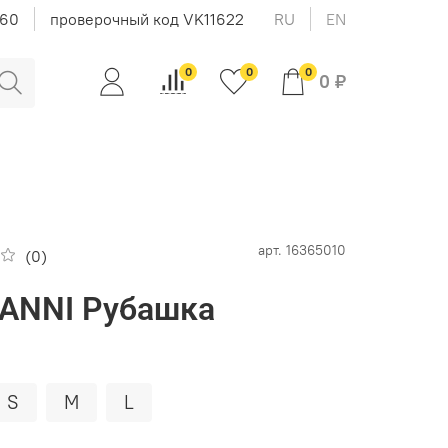
-60
проверочный код VK11622
RU
EN
0
0
0
0 ₽
арт.
16365010
(0)
IANNI Рубашка
S
M
L