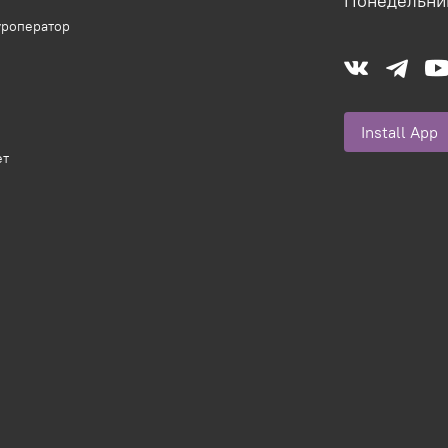
Понедельник
уроператор
Install Ap
ет