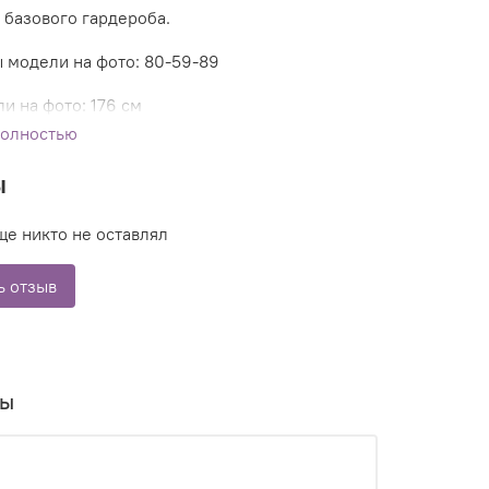
 базового гардероба.
 модели на фото: 80-59-89
и на фото: 176 см
полностью
ы
ще никто не оставлял
ь отзыв
вы