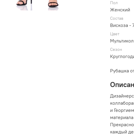
Пол
Женский
Состав
Вискоза -
Цвет
Мультикол
Сезон
Круглогод
Рубашка о
Описа
Дизайнерс
коллабора
и Георгие
материала 
Прекрасно 
каждый де